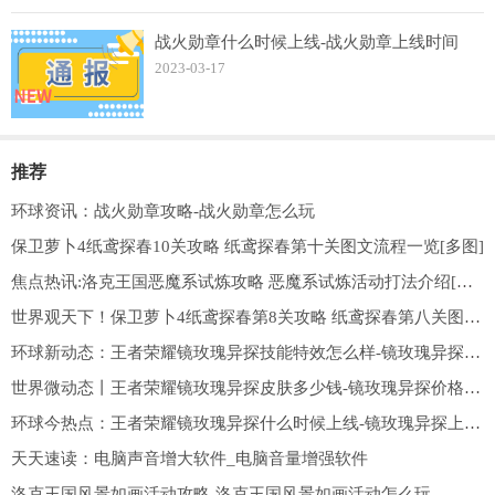
战火勋章什么时候上线-战火勋章上线时间
2023-03-17
推荐
环球资讯：战火勋章攻略-战火勋章怎么玩
保卫萝卜4纸鸢探春10关攻略 纸鸢探春第十关图文流程一览[多图]
焦点热讯:洛克王国恶魔系试炼攻略 恶魔系试炼活动打法介绍[多图]
世界观天下！保卫萝卜4纸鸢探春第8关攻略 纸鸢探春第八关图文过关一览[多图]
环球新动态：王者荣耀镜玫瑰异探技能特效怎么样-镜玫瑰异探技能特效一览
世界微动态丨王者荣耀镜玫瑰异探皮肤多少钱-镜玫瑰异探价格介绍
环球今热点：王者荣耀镜玫瑰异探什么时候上线-镜玫瑰异探上线时间一览
天天速读：电脑声音增大软件_电脑音量增强软件
洛克王国风景如画活动攻略-洛克王国风景如画活动怎么玩