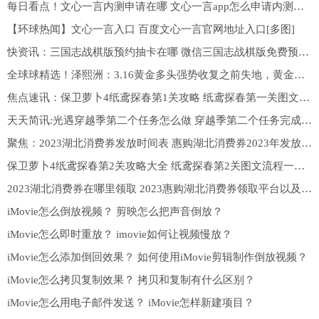
每日看点！文心一言内测申请在哪 文心一言app怎么申请内测资格[多图]
【环球热闻】文心一言入口 百度文心一言官网地址入口[多图]
快资讯：三国志战棋版预约抽卡在哪 微信三国志战棋版免费预抽卡入口[多图]
全球球精选！泽熙洲：3.16黄金多头强势收复之前失地，黄金后市如何操作？
焦点速讯：保卫萝卜4纸鸢探春第1关攻略 纸鸢探春第一关图文流程一览[多图]
天天简讯:光遇穿越季第二个任务怎么做 穿越季第二个任务完成攻略[多图]
聚焦：2023湖北消费券发放时间表 惠购湖北消费券2023年发放时间表以及平台[多图]
保卫萝卜4纸鸢探春第2关攻略大全 纸鸢探春第2关图文流程一览[多图]
2023湖北消费券在哪里领取 2023惠购湖北消费券领取平台以及时间[多图]
iMovie怎么倒放视频？ 剪映怎么把声音倒放？
iMovie怎么即时重放？ imovie如何让视频慢放？
iMovie怎么添加倒回效果？ 如何使用iMovie剪辑制作倒放视频？
iMovie怎么拷贝复制效果？ 拷贝和复制有什么区别？
iMovie怎么用电子邮件发送？ iMovie怎样新建项目？