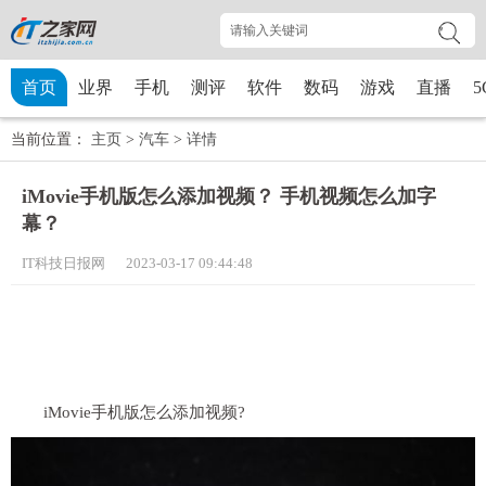
首页
业界
手机
测评
软件
数码
游戏
直播
5
当前位置：
主页
>
汽车
>
详情
iMovie手机版怎么添加视频？ 手机视频怎么加字
幕？
IT科技日报网 2023-03-17 09:44:48
iMovie手机版怎么添加视频?