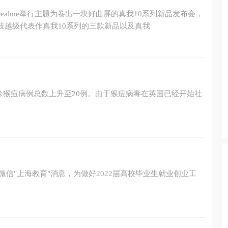
我realme举行主题为卷出一块好曲屏的真我10系列新品发布会，
技越级代表作真我10系列的三款新品以及真我
确诊猴痘病例总数上升至20例。由于猴痘病毒在英国已经开始社
微信"上海教育"消息，为做好2022届高校毕业生就业创业工