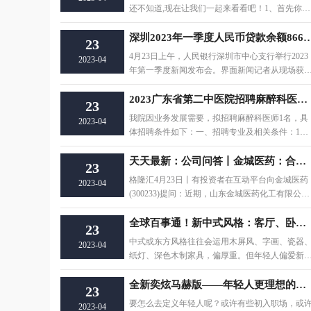
还不知道,现在让我们一起来看看吧！1、首先你的
CS要有机器人
深圳2023年一季度人民币贷款余额86658.1亿元，同比增长
23
4月23日上午，人民银行深圳市中心支行举行2023
2023-04
年第一季度新闻发布会。界面新闻记者从现场获
悉，截至2023年
2023广东省第二中医院招聘麻醉科医师1人公告
23
我院因业务发展需要，拟招聘麻醉科医师1名，具
2023-04
体招聘条件如下：一、招聘专业及相关条件：1、
全日本科及以上
天天最新：公司问答丨金城医药：合成及提取烟碱均已获得生产许可
23
格隆汇4月23日丨有投资者在互动平台向金城医药
2023-04
(300233)提问：近期，山东金城医药化工有限公司
年产100吨合成
全球百事通！新中式风格：客厅、卧室搭配卡百利布莱娅艺术涂料品牌十大效果图
23
中式或东方风格往往会运用木屏风、字画、瓷器
2023-04
纸灯、深色木制家具，偏厚重。但年轻人偏爱新
式风格，他们
全新奕炫马赫版——年轻人更理想的选择_今日热搜
23
要怎么去定义年轻人呢？或许有些初入职场，或
2023-04