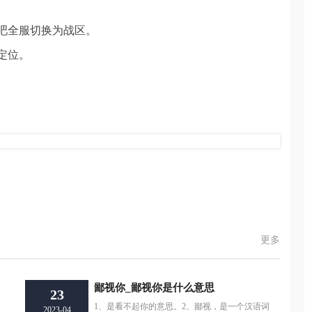
吧全服切换为战区。
定位。
手游怎么定位战区
？
更多
鄙视你_鄙视你是什么意思
23
1、是看不起你的意思。2、鄙视，是一个汉语词
2023-04