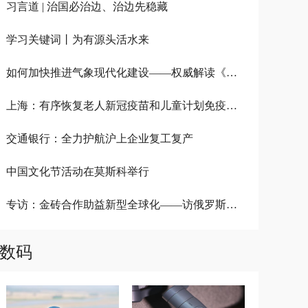
习言道 | 治国必治边、治边先稳藏
学习关键词丨为有源头活水来
如何加快推进气象现代化建设——权威解读《气象高质量发展纲要（2022－2035年）》
上海：有序恢复老人新冠疫苗和儿童计划免疫接种服务
交通银行：全力护航沪上企业复工复产
中国文化节活动在莫斯科举行
专访：金砖合作助益新型全球化——访俄罗斯金砖国家研究国家委员会专家沃尔洪斯基
数码