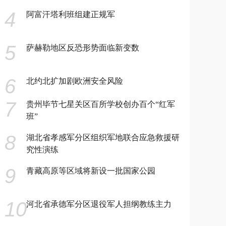
4
阿富汗塔利班组建正规军
5
萨赫勒地区反恐形势面临新变数
6
北约北扩加剧欧洲安全风险
7
贵州毕节七星关区百所学校创办百个“红军
班”
8
湖北省孝感军分区组织军地联合应急救援研
究性演练
9
青藏高原等区域将新设一批国家公园
10
河北省承德军分区退役军人担纲教练主力