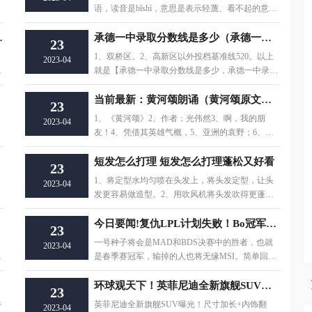
语，读音是bǐshì，意思是表示轻蔑、看不起的意
思；对人一种
11.3% 世界今亮点
承德一中录取分数线是多少（承德一中录取分数线）
23
1、双桥区。2、高新区以外投档基准线520。以上
2023-04
就是【承德一中录取分数线是多少，承德一中录取
分数线】相关
当前最新：黄河颂朗诵（黄河颂原文？）
23
1、《黄河颂》2、作者：光伟然3、啊，我的朋
2023-04
友！4、凭借其英雄气概，5、亚洲的袁野；6、它
显示了我们民族的
短发怎么打理 短发怎么打理蓬松又好看
23
1、将定型水均匀喷在头发上，将头发定型，让头
2023-04
发更容易做造型。2、用吹风机将头发吹得更蓬松
一点，边吹边用
今日要闻!复仇LPL计划失败！Bo冠军梦破碎，与EDG排名相同，VIT正式无缘MSI
23
、
一号种子将会是MAD和BDS决赛中的胜者，也就
2023-04
中
是春季赛冠军，输掉的人也将无缘MSI。简单回顾
一下VIT与MAD之间
环球观天下！英菲尼迪全新旗舰SUV曝光！尺寸加长+内饰翻新，进口引入销售
23
许
英菲尼迪全新旗舰SUV曝光！尺寸加长+内饰翻
2023-04