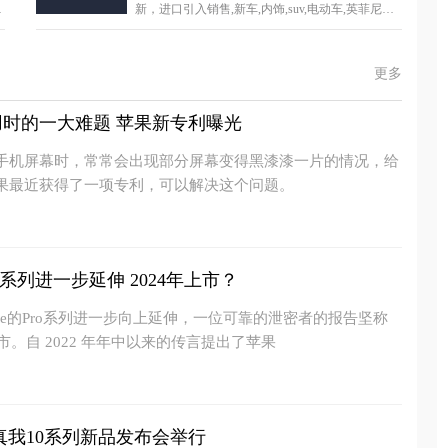
年
新，进口引入销售,新车,内饰,suv,电动车,英菲尼迪,
上海车展,奔驰gls
更多
时的一大难题 苹果新专利曝光
手机屏幕时，常常会出现部分屏幕变得黑漆漆一片的情况，给
果最近获得了一项专利，可以解决这个问题。
e系列进一步延伸 2024年上市？
one的Pro系列进一步向上延伸，一位可靠的泄密者的报告坚称
市。自 2022 年年中以来的传言提出了苹果
真我10系列新品发布会举行