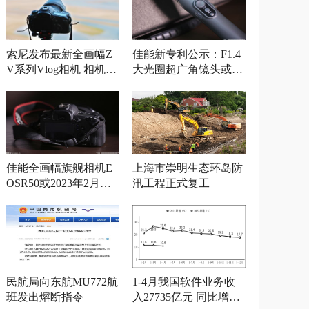
索尼发布最新全画幅Z
佳能新专利公示：F1.4
V系列Vlog相机 相机参
大光圈超广角镜头或将
数曝光
发布
佳能全画幅旗舰相机E
上海市崇明生态环岛防
OSR50或2023年2月发
汛工程正式复工
布
民航局向东航MU772航
1-4月我国软件业务收
班发出熔断指令
入27735亿元 同比增长1