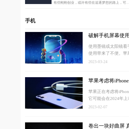
有些刚刚创业，或许有些在追逐梦想的路上，可
轻人往往从不
手机
破解手机屏幕使用
使用墨镜或太阳镜看
使用带来了不便。苹
2023-03-24
苹果考虑将iPhon
苹果正在考虑将iPh
它可能会在2024年上
2023-02-07
卷出一块好曲屏 