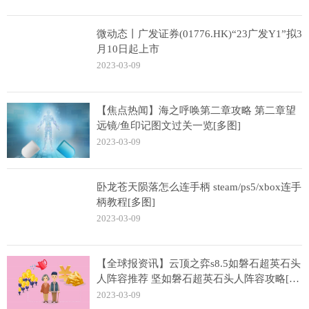
微动态丨广发证券(01776.HK)“23广发Y1”拟3
月10日起上市
2023-03-09
【焦点热闻】海之呼唤第二章攻略 第二章望
远镜/鱼印记图文过关一览[多图]
2023-03-09
卧龙苍天陨落怎么连手柄 steam/ps5/xbox连手
柄教程[多图]
2023-03-09
【全球报资讯】云顶之弈s8.5如磐石超英石头
人阵容推荐 坚如磐石超英石头人阵容攻略[多
图]
2023-03-09