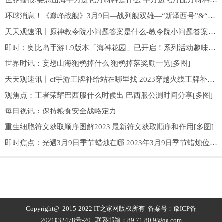
世界播报:妄想山海毕方进化丹材料是什么 毕方进化丹配方材料一览[多图]
环球消息！《巅峰战舰》3月9日—战列舰双雄—“新泽西号”&“罗马号” 新增内容
天天观速讯丨原神教令院小问题答案是什么-教令院小问题答案攻略
即时：奥比岛手游1.9版本「海神花园」已开启！系列活动趣味来袭
世界时讯：妄想山海狍鸮掉什么 狍鸮掉落奖励一览[多图]
天天观速讯丨cf手游王牌补给站在哪里找 2023穿越火线王牌补给站位置分享[多图]
观焦点：王者荣耀巴西服什么时候出 巴西服公测时间分享[多图]
每日视讯：保持粮食安全战略定力
重生细胞符文获取顺序图解2023 最新符文获取顺序和作用[多图]
即时焦点：光遇3月9日季节蜡烛在哪 2023年3月9日季节蜡烛位置分享[多图]
Copyright@ 2015-2022 IT之家网版权所有 备案号：
豫ICP备
2021032478号-20
联系邮箱：89 71 80 9@qq.com