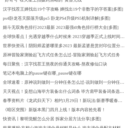
“好奇号”在火星上拍摄到清晰的“黄昏光线”
汉字找茬王婵找出19个字攻略 婵找出19个非数字的字答案[多图]
ps4卧龙苍天陨落升级ps5 卧龙PS4升级PS5机制详解[多图]
姬斗无双角色排行2023最新 2023最强t0角色排行榜大全[多图]
全球快看点丨光遇穿越季什么时候来 2023穿越季正式上线时间[多图]
世界快资讯丨阴阳师孟婆哪里多2023 最新孟婆悬赏封印位置分享[多图]
原神冒险家测验起飞方式任务怎么过-冒险家测验起飞方式任务
每日聚焦：汉字找茬王熬夜的你通关攻略-熬夜修仙口诀
笔记本电脑上的pause键在哪_pause键在哪
全球速看：原神说到做到一分钟任务怎么过-说到做到一分钟任务攻略
天天视点！妄想山海毕方装备出什么词条 毕方肩甲装备词条选择推荐[多图]
春季资料片《龙武归天下》相约3月29日！新玩法/新赛季暖春启程~
《暗区突围》新版本黑门四月上线！版本内容抢先看！
快资讯丨黎明觉醒怎么分居 拆家分居方法分享[多图]