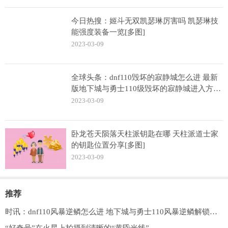
今日热搜：姬斗无双凯瑟琳厉害吗 凯瑟琳技
能强度装备一览[多图]
2023-03-09
全球头条：dnf110毁坏的寂静城怎么进 最新
版地下城与勇士110级毁坏的寂静城进入方法
[多图]
2023-03-09
卧龙苍天陨落天柱派钥匙在哪 天柱派道士家
的钥匙位置分享[多图]
2023-03-09
推荐
时讯：dnf110风暴逆鳞怎么进 地下城与勇士110风暴逆鳞解锁开启攻略[多图]