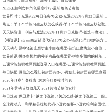
当前最新：白宫在哪个洲哪个城市_白宫在哪
NIKKE胜利女神角色强度排行-最新角色节奏榜
世界即时：光遇9.22每日任务怎么做-光遇2022年9月22日最新每日任务攻略
焦点！羊了个羊练习生皮肤怎么获得-羊了个羊练习生皮肤获取方法一览
天天快资讯丨创造与魔法2022年11月17日兑换码-创造与魔法11.17福利礼包兑换码分享
【播资讯】steam商店错误代码118怎么办-错误代码118解决方法介绍
天天动态:原神轻策庄磨坊主小白在哪里-轻策庄磨坊主小白位置一览
世界简讯:拼多多预约的秒杀商品在哪里看-拼多多预约的秒杀商品找不到怎么办
云课堂智慧职教网页版登录入口在哪里-云课堂智慧职教网页版登录入口介绍
每日快报!微信怎么看红包封面有多少-微信红包封面在哪里查看
2020年f1赛车赛程表_2020年f1赛程时间表
2021年劳动节放假几天 2021劳动节放假安排
每日速读!保卫萝卜4饿龙传说第34关怎么过-饿龙传说第三十四关通关攻略
全球微动态丨和平精英捏脸代码小丑女在哪-小丑女哈利奎因捏脸数据分享