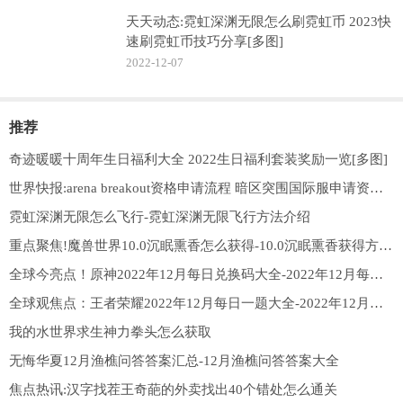
天天动态:霓虹深渊无限怎么刷霓虹币 2023快
速刷霓虹币技巧分享[多图]
2022-12-07
推荐
奇迹暖暖十周年生日福利大全 2022生日福利套装奖励一览[多图]
世界快报:arena breakout资格申请流程 暗区突围国际服申请资格教程[多图]
霓虹深渊无限怎么飞行-霓虹深渊无限飞行方法介绍
重点聚焦!魔兽世界10.0沉眠熏香怎么获得-10.0沉眠熏香获得方式一览
全球今亮点！原神2022年12月每日兑换码大全-2022年12月每日兑换码大全汇总
全球观焦点：王者荣耀2022年12月每日一题大全-2022年12月每日一题大全汇总
我的水世界求生神力拳头怎么获取
无悔华夏12月渔樵问答答案汇总-12月渔樵问答答案大全
焦点热讯:汉字找茬王奇葩的外卖找出40个错处怎么通关