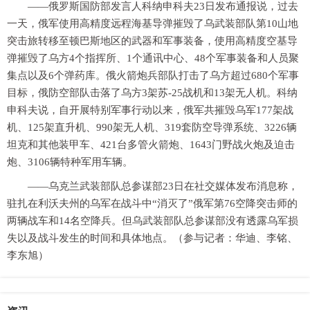
——俄罗斯国防部发言人科纳申科夫23日发布通报说，过去
一天，俄军使用高精度远程海基导弹摧毁了乌武装部队第10山地
突击旅转移至顿巴斯地区的武器和军事装备，使用高精度空基导
弹摧毁了乌方4个指挥所、1个通讯中心、48个军事装备和人员聚
集点以及6个弹药库。俄火箭炮兵部队打击了乌方超过680个军事
目标，俄防空部队击落了乌方3架苏-25战机和13架无人机。科纳
申科夫说，自开展特别军事行动以来，俄军共摧毁乌军177架战
机、125架直升机、990架无人机、319套防空导弹系统、3226辆
坦克和其他装甲车、421台多管火箭炮、1643门野战火炮及迫击
炮、3106辆特种军用车辆。
——乌克兰武装部队总参谋部23日在社交媒体发布消息称，
驻扎在利沃夫州的乌军在战斗中“消灭了”俄军第76空降突击师的
两辆战车和14名空降兵。但乌武装部队总参谋部没有透露乌军损
失以及战斗发生的时间和具体地点。（参与记者：华迪、李铭、
李东旭）