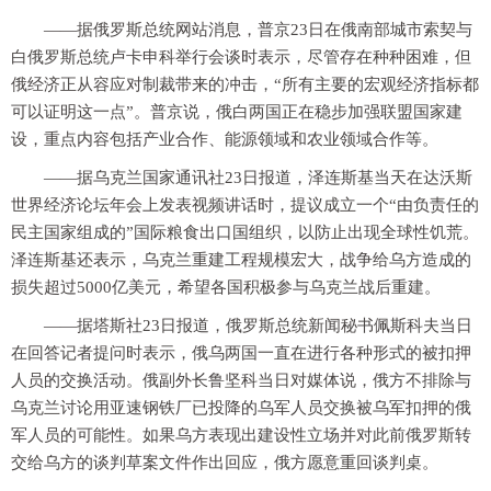
——据俄罗斯总统网站消息，普京23日在俄南部城市索契与
白俄罗斯总统卢卡申科举行会谈时表示，尽管存在种种困难，但
俄经济正从容应对制裁带来的冲击，“所有主要的宏观经济指标都
可以证明这一点”。普京说，俄白两国正在稳步加强联盟国家建
设，重点内容包括产业合作、能源领域和农业领域合作等。
——据乌克兰国家通讯社23日报道，泽连斯基当天在达沃斯
世界经济论坛年会上发表视频讲话时，提议成立一个“由负责任的
民主国家组成的”国际粮食出口国组织，以防止出现全球性饥荒。
泽连斯基还表示，乌克兰重建工程规模宏大，战争给乌方造成的
损失超过5000亿美元，希望各国积极参与乌克兰战后重建。
——据塔斯社23日报道，俄罗斯总统新闻秘书佩斯科夫当日
在回答记者提问时表示，俄乌两国一直在进行各种形式的被扣押
人员的交换活动。俄副外长鲁坚科当日对媒体说，俄方不排除与
乌克兰讨论用亚速钢铁厂已投降的乌军人员交换被乌军扣押的俄
军人员的可能性。如果乌方表现出建设性立场并对此前俄罗斯转
交给乌方的谈判草案文件作出回应，俄方愿意重回谈判桌。