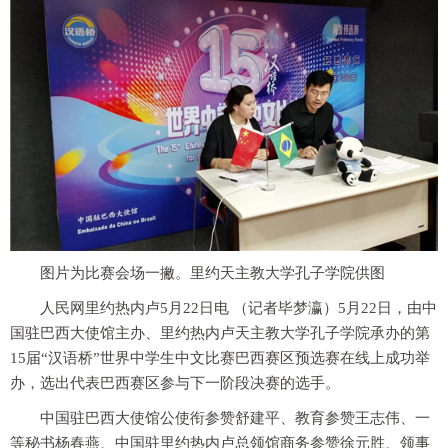
图片为比赛会场一撇。里约天主教大学孔子学院供图
人民网里约热内卢5月22日电 （记者毕梦瀛）5月22日，由中
国驻巴西大使馆主办、里约热内卢天主教大学孔子学院承办的第
15届“汉语桥”世界中学生中文比赛巴西赛区预选赛在线上成功举
办，选出代表巴西赛区参与下一阶段决赛的选手。
中国驻巴西大使馆公使衔参赞舒建平、教育参赞王志伟、一
等秘书杨春燕、中国驻里约热内卢总领馆商务参赞徐元胜、领事