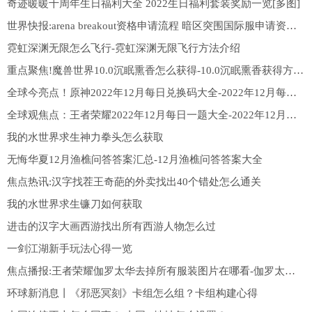
奇迹暖暖十周年生日福利大全 2022生日福利套装奖励一览[多图]
世界快报:arena breakout资格申请流程 暗区突围国际服申请资格教程[多图]
霓虹深渊无限怎么飞行-霓虹深渊无限飞行方法介绍
重点聚焦!魔兽世界10.0沉眠熏香怎么获得-10.0沉眠熏香获得方式一览
全球今亮点！原神2022年12月每日兑换码大全-2022年12月每日兑换码大全汇总
全球观焦点：王者荣耀2022年12月每日一题大全-2022年12月每日一题大全汇总
我的水世界求生神力拳头怎么获取
无悔华夏12月渔樵问答答案汇总-12月渔樵问答答案大全
焦点热讯:汉字找茬王奇葩的外卖找出40个错处怎么通关
我的水世界求生镰刀如何获取
进击的汉字大画西游找出所有西游人物怎么过
一剑江湖新手玩法心得一览
焦点播报:王者荣耀伽罗太华去掉所有服装图片在哪看-伽罗太华去掉所有服装不遮挡福利图分享
环球新消息丨《邪恶冥刻》卡组怎么组？卡组构建心得