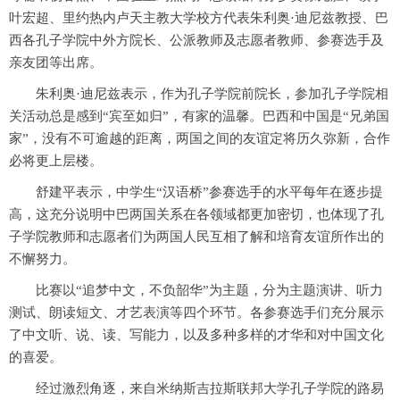
叶宏超、里约热内卢天主教大学校方代表朱利奥·迪尼兹教授、巴
西各孔子学院中外方院长、公派教师及志愿者教师、参赛选手及
亲友团等出席。
朱利奥·迪尼兹表示，作为孔子学院前院长，参加孔子学院相
关活动总是感到“宾至如归”，有家的温馨。巴西和中国是“兄弟国
家”，没有不可逾越的距离，两国之间的友谊定将历久弥新，合作
必将更上层楼。
舒建平表示，中学生“汉语桥”参赛选手的水平每年在逐步提
高，这充分说明中巴两国关系在各领域都更加密切，也体现了孔
子学院教师和志愿者们为两国人民互相了解和培育友谊所作出的
不懈努力。
比赛以“追梦中文，不负韶华”为主题，分为主题演讲、听力
测试、朗读短文、才艺表演等四个环节。各参赛选手们充分展示
了中文听、说、读、写能力，以及多种多样的才华和对中国文化
的喜爱。
经过激烈角逐，来自米纳斯吉拉斯联邦大学孔子学院的路易